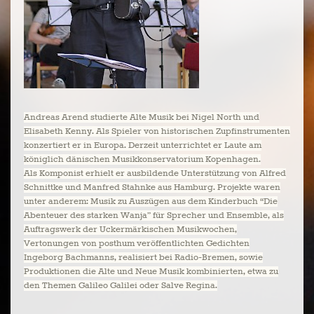
Andreas Arend studierte Alte Musik bei Nigel North und
Elisabeth Kenny. Als Spieler von historischen Zupfinstrumenten
konzertiert er in Europa. Derzeit unterrichtet er Laute am
königlich dänischen Musikkonservatorium Kopenhagen.
Als Komponist erhielt er ausbildende Unterstützung von Alfred
Schnittke und Manfred Stahnke aus Hamburg. Projekte waren
unter anderem: Musik zu Auszügen aus dem Kinderbuch “Die
Abenteuer des starken Wanja” für Sprecher und Ensemble, als
Auftragswerk der Uckermärkischen Musikwochen,
Vertonungen von posthum veröffentlichten Gedichten
Ingeborg Bachmanns, realisiert bei Radio-Bremen, sowie
Produktionen die Alte und Neue Musik kombinierten, etwa zu
den Themen Galileo Galilei oder Salve Regina.