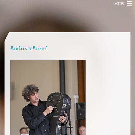
MENU
DE
ENCANTO MUSIC
EN
FI
INFO
FESTIVAL
Andreas Arend