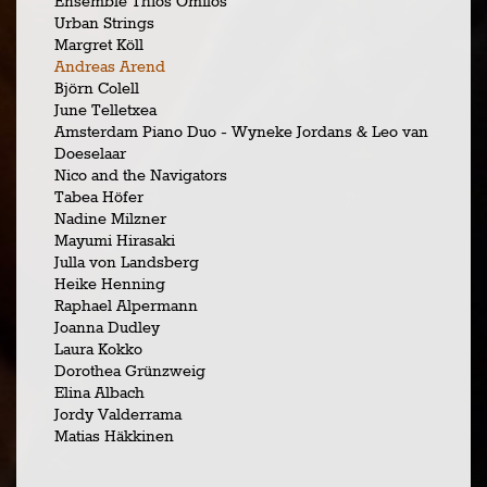
Ensemble Thios Omilos
Urban Strings
Margret Köll
Andreas Arend
Björn Colell
June Telletxea
Amsterdam Piano Duo - Wyneke Jordans & Leo van
Doeselaar
Nico and the Navigators
Tabea Höfer
Nadine Milzner
Mayumi Hirasaki
Julla von Landsberg
Heike Henning
Raphael Alpermann
Joanna Dudley
Laura Kokko
Dorothea Grünzweig
Elina Albach
Jordy Valderrama
Matias Häkkinen